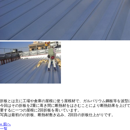
折板とは主に工場や倉庫の屋根に使う屋根材で、ガルバリウム鋼板等を波型
今回はその折板を2重に葺き間に断熱材をはさむことにより断熱効果を上げ
要するに一つの屋根に2回折板を葺いています。
写真は最初のの折板、断熱材敷き込み、2回目の折板仕上がりです。
« 前へ
一覧