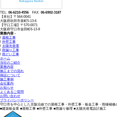
TEL:
06-6210-4556
FAX:
06-6902-3187
【本社】〒564-0041
大阪府吹田市泉町5-13-6
【守口工場】〒570-0071
大阪府守口市金田町6-13-9
業務内容 -
/
屋根工事
/
外壁工事
/
太陽光発電
/
雨漏り工事
/
雨どい工事
ホーム
当社のご紹介
業務内容
施工までの流れ
保証について
施工事例
会社案内
お知らせ
よくあるご質問
お問い合わせ
プライバシーポリシー
守口市を中心とした京阪沿線での屋根工事・外壁工事・板金工事・雨樋補修
■建築板金業 ■屋根工事 ■外壁工事 ■雨漏り修理 ■太陽光発電設計施工