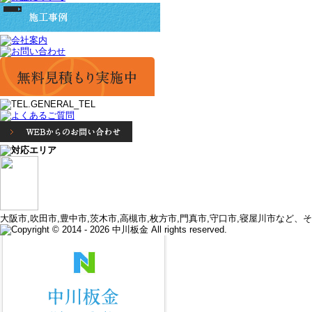
大阪市,吹田市,豊中市,茨木市,高槻市,枚方市,門真市,守口市,寝屋川市など